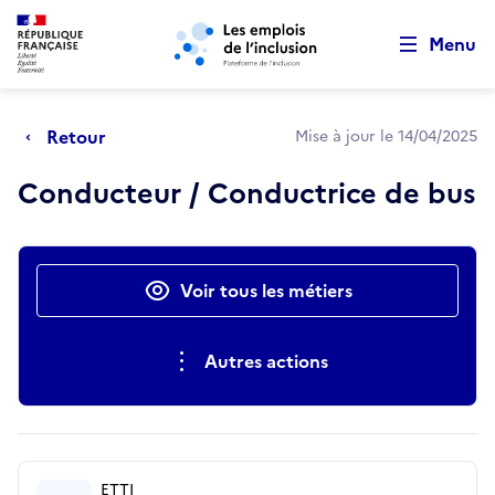
Retour au début de la page
Panneau de gestion des cookies
Aller au menu principal
Aller au contenu principal
Menu
Retour
Mise à jour le 14/04/2025
Conducteur / Conductrice de bus
Actions rapides
Voir tous les métiers
Autres actions
ETTI