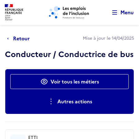
Retour au début de la page
Panneau de gestion des cookies
Aller au menu principal
Aller au contenu principal
Menu
Retour
Mise à jour le 14/04/2025
Conducteur / Conductrice de bus
Actions rapides
Voir tous les métiers
Autres actions
ETTI