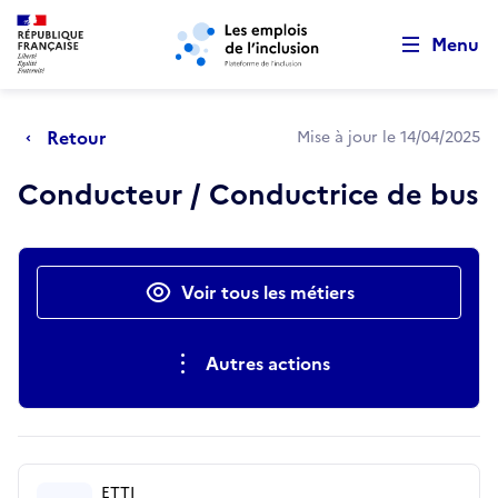
Retour au début de la page
Panneau de gestion des cookies
Aller au menu principal
Aller au contenu principal
Menu
Retour
Mise à jour le 14/04/2025
Conducteur / Conductrice de bus
Actions rapides
Voir tous les métiers
Autres actions
ETTI