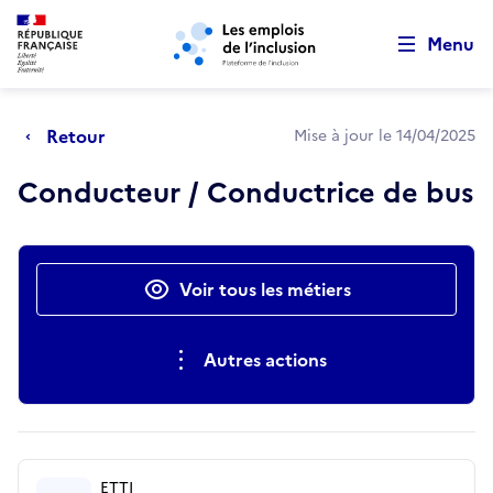
Retour au début de la page
Panneau de gestion des cookies
Aller au menu principal
Aller au contenu principal
Menu
Retour
Mise à jour le 14/04/2025
Conducteur / Conductrice de bus
Actions rapides
Voir tous les métiers
Autres actions
ETTI