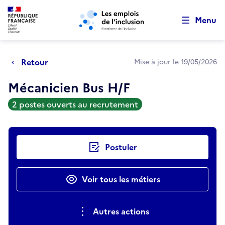
Retour au début de la page
Panneau de gestion des cookies
Aller au menu principal
Aller au contenu principal
Menu
Retour
Mise à jour le 19/05/2026
Mécanicien Bus H/F
2 postes ouverts au recrutement
Actions rapides
Postuler
Voir tous les métiers
Autres actions