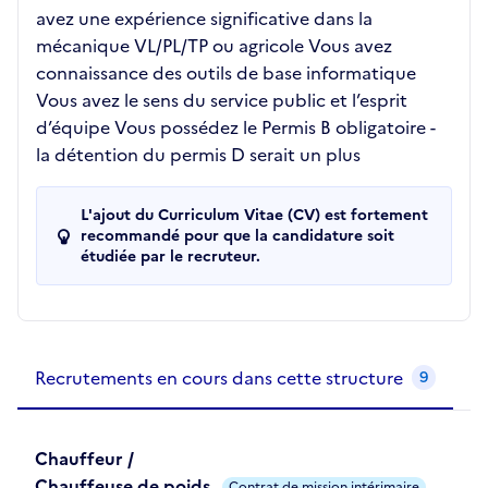
avez une expérience significative dans la
mécanique VL/PL/TP ou agricole Vous avez
connaissance des outils de base informatique
Vous avez le sens du service public et l’esprit
d’équipe Vous possédez le Permis B obligatoire -
la détention du permis D serait un plus
L'ajout du Curriculum Vitae (CV) est fortement
recommandé pour que la candidature soit
étudiée par le recruteur.
Recrutements de la structure
slide
1
of 1
Recrutements en cours dans cette structure
9
Chauffeur /
Chauffeuse de poids
Contrat de mission intérimaire