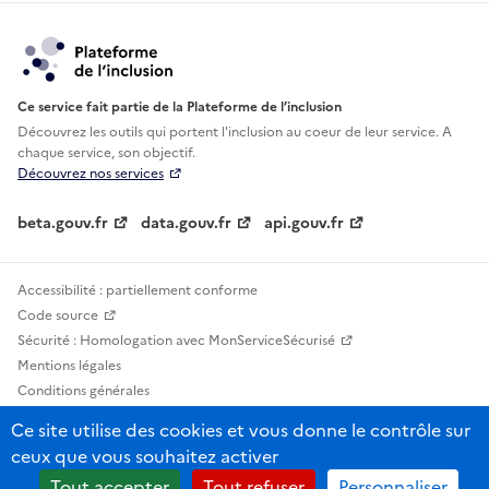
Ce service fait partie de la Plateforme de l’inclusion
Découvrez les outils qui portent l'inclusion au
coeur de leur service. A
chaque service, son objectif.
Découvrez nos services
beta.gouv.fr
data.gouv.fr
api.gouv.fr
Accessibilité : partiellement conforme
Code source
Sécurité : Homologation avec MonServiceSécurisé
Mentions légales
Conditions générales
Confidentialité
Ce site utilise des cookies et vous donne le contrôle sur
Statistiques, lexiques et indicateurs
ceux que vous souhaitez activer
Sauf mention contraire, tous les contenus de ce site sont sous licence
Tout accepter
Tout refuser
Personnaliser
etalab-2.0