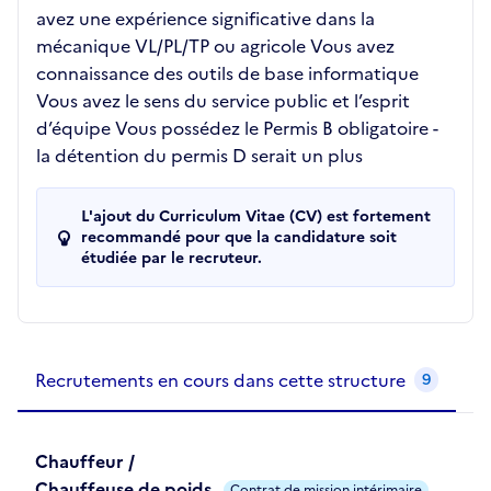
avez une expérience significative dans la
mécanique VL/PL/TP ou agricole Vous avez
connaissance des outils de base informatique
Vous avez le sens du service public et l’esprit
d’équipe Vous possédez le Permis B obligatoire -
la détention du permis D serait un plus
L'ajout du Curriculum Vitae (CV) est fortement
recommandé pour que la candidature soit
étudiée par le recruteur.
Recrutements de la structure
slide
1
of 1
Recrutements en cours dans cette structure
9
Chauffeur /
Chauffeuse de poids
Contrat de mission intérimaire