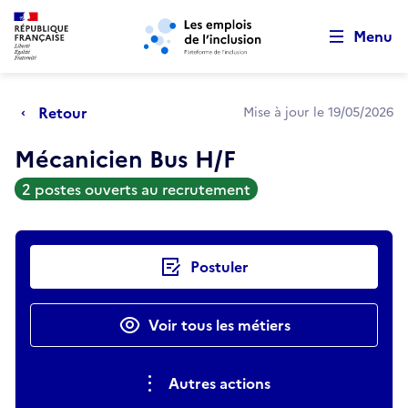
Retour au début de la page
Panneau de gestion des cookies
Aller au menu principal
Aller au contenu principal
Menu
Retour
Mise à jour le 19/05/2026
Mécanicien Bus H/F
2 postes ouverts au recrutement
Actions rapides
Postuler
Voir tous les métiers
Autres actions