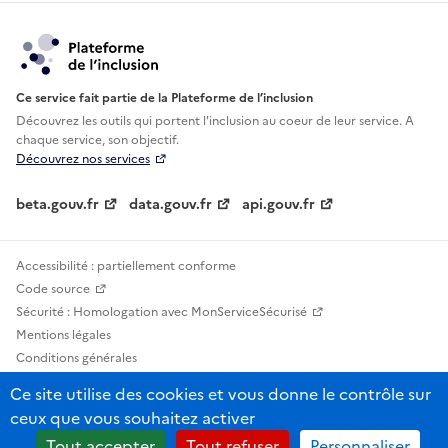
Ce service fait partie de la Plateforme de l’inclusion
Découvrez les outils qui portent l'inclusion au
coeur de leur service. A
chaque service, son objectif.
Découvrez nos services
beta.gouv.fr
data.gouv.fr
api.gouv.fr
Accessibilité : partiellement conforme
Code source
Sécurité : Homologation avec MonServiceSécurisé
Mentions légales
Conditions générales
Confidentialité
Ce site utilise des cookies et vous donne le contrôle sur
Statistiques, lexiques et indicateurs
ceux que vous souhaitez activer
Sauf mention contraire, tous les contenus de ce site sont sous licence
Tout accepter
Tout refuser
Personnaliser
etalab-2.0