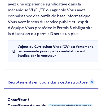
avez une expérience significative dans la
mécanique VL/PL/TP ou agricole Vous avez
connaissance des outils de base informatique
Vous avez le sens du service public et l’esprit
d’équipe Vous possédez le Permis B obligatoire -
la détention du permis D serait un plus
L'ajout du Curriculum Vitae (CV) est fortement
recommandé pour que la candidature soit
étudiée par le recruteur.
Recrutements de la structure
slide
1
of 1
Recrutements en cours dans cette structure
9
Chauffeur /
Chauffeuse de poids
Contrat de mission intérimaire