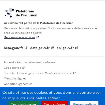
Ce service fait partie de la Plateforme de l’inclusion
Découvrez les outils qui portent l'inclusion au
coeur de leur service. A
chaque service, son objectif.
Découvrez nos services
beta.gouv.fr
data.gouv.fr
api.gouv.fr
Accessibilité : partiellement conforme
Code source
Sécurité : Homologation avec MonServiceSécurisé
Mentions légales
Conditions générales
Confidentialité
Ce site utilise des cookies et vous donne le contrôle sur
Statistiques, lexiques et indicateurs
ceux que vous souhaitez activer
Sauf mention contraire, tous les contenus de ce site sont sous licence
Tout accepter
Tout refuser
Personnaliser
etalab-2.0