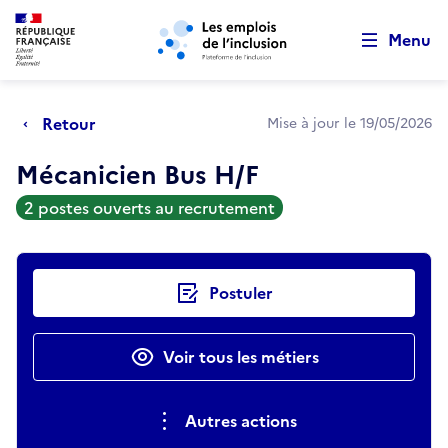
Retour au début de la page
Panneau de gestion des cookies
Aller au menu principal
Aller au contenu principal
Menu
Retour
Mise à jour le 19/05/2026
Mécanicien Bus H/F
2 postes ouverts au recrutement
Actions rapides
Postuler
Voir tous les métiers
Autres actions