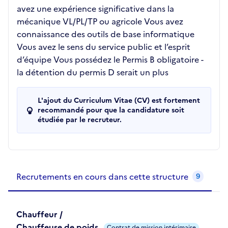
avez une expérience significative dans la
mécanique VL/PL/TP ou agricole Vous avez
connaissance des outils de base informatique
Vous avez le sens du service public et l’esprit
d’équipe Vous possédez le Permis B obligatoire -
la détention du permis D serait un plus
L'ajout du Curriculum Vitae (CV) est fortement
recommandé pour que la candidature soit
étudiée par le recruteur.
Recrutements de la structure
slide
1
of 1
Recrutements en cours dans cette structure
9
Chauffeur /
Chauffeuse de poids
Contrat de mission intérimaire