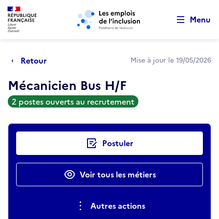
Retour au début de la page
Panneau de gestion des cookies
Aller au menu principal
Aller au contenu principal
Menu
Retour
Mise à jour le 19/05/2026
Mécanicien Bus H/F
2 postes ouverts au recrutement
Actions rapides
Postuler
Voir tous les métiers
Autres actions