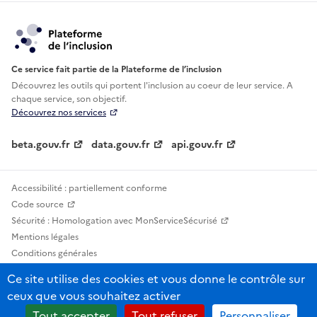
Ce service fait partie de la Plateforme de l’inclusion
Découvrez les outils qui portent l'inclusion au
coeur de leur service. A
chaque service, son objectif.
Découvrez nos services
beta.gouv.fr
data.gouv.fr
api.gouv.fr
Accessibilité : partiellement conforme
Code source
Sécurité : Homologation avec MonServiceSécurisé
Mentions légales
Conditions générales
Confidentialité
Ce site utilise des cookies et vous donne le contrôle sur
Statistiques, lexiques et indicateurs
ceux que vous souhaitez activer
Sauf mention contraire, tous les contenus de ce site sont sous licence
Tout accepter
Tout refuser
Personnaliser
etalab-2.0