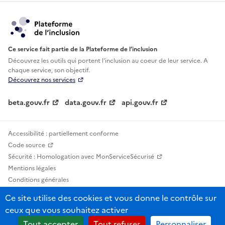
Ce service fait partie de la Plateforme de l’inclusion
Découvrez les outils qui portent l'inclusion au
coeur de leur service. A
chaque service, son objectif.
Découvrez nos services
beta.gouv.fr
data.gouv.fr
api.gouv.fr
Accessibilité : partiellement conforme
Code source
Sécurité : Homologation avec MonServiceSécurisé
Mentions légales
Conditions générales
Confidentialité
Ce site utilise des cookies et vous donne le contrôle sur
Statistiques, lexiques et indicateurs
ceux que vous souhaitez activer
Sauf mention contraire, tous les contenus de ce site sont sous licence
Tout accepter
Tout refuser
Personnaliser
etalab-2.0