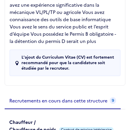
avez une expérience significative dans la
mécanique VL/PL/TP ou agricole Vous avez
connaissance des outils de base informatique
Vous avez le sens du service public et l’esprit
d’équipe Vous possédez le Permis B obligatoire -
la détention du permis D serait un plus
L'ajout du Curriculum Vitae (CV) est fortement
recommandé pour que la candidature soit
étudiée par le recruteur.
Recrutements de la structure
slide
1
of 1
Recrutements en cours dans cette structure
9
Chauffeur /
Chauffeuse de poids
Contrat de mission intérimaire