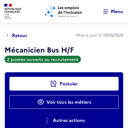
Retour au début de la page
Panneau de gestion des cookies
Aller au menu principal
Aller au contenu principal
Menu
Retour
Mise à jour le 19/05/2026
Mécanicien Bus H/F
2 postes ouverts au recrutement
Actions rapides
Postuler
Voir tous les métiers
Autres actions