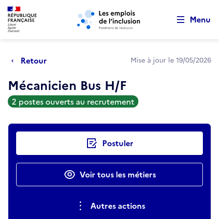
Retour au début de la page
Panneau de gestion des cookies
Aller au menu principal
Aller au contenu principal
Menu
Retour
Mise à jour le 19/05/2026
Mécanicien Bus H/F
2 postes ouverts au recrutement
Actions rapides
Postuler
Voir tous les métiers
Autres actions