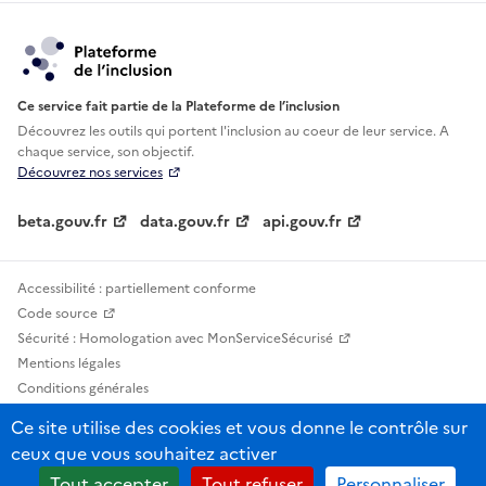
Ce service fait partie de la Plateforme de l’inclusion
Découvrez les outils qui portent l'inclusion au
coeur de leur service. A
chaque service, son objectif.
Découvrez nos services
beta.gouv.fr
data.gouv.fr
api.gouv.fr
Accessibilité : partiellement conforme
Code source
Sécurité : Homologation avec MonServiceSécurisé
Mentions légales
Conditions générales
Confidentialité
Ce site utilise des cookies et vous donne le contrôle sur
Statistiques, lexiques et indicateurs
ceux que vous souhaitez activer
Sauf mention contraire, tous les contenus de ce site sont sous licence
Tout accepter
Tout refuser
Personnaliser
etalab-2.0