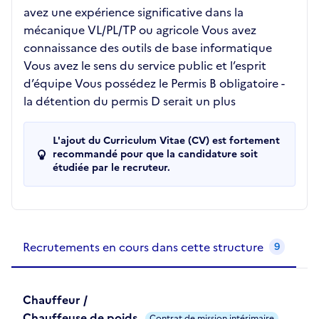
avez une expérience significative dans la
mécanique VL/PL/TP ou agricole Vous avez
connaissance des outils de base informatique
Vous avez le sens du service public et l’esprit
d’équipe Vous possédez le Permis B obligatoire -
la détention du permis D serait un plus
L'ajout du Curriculum Vitae (CV) est fortement
recommandé pour que la candidature soit
étudiée par le recruteur.
Recrutements de la structure
slide
1
of 1
Recrutements en cours dans cette structure
9
Chauffeur /
Chauffeuse de poids
Contrat de mission intérimaire