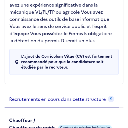
avez une expérience significative dans la
mécanique VL/PL/TP ou agricole Vous avez
connaissance des outils de base informatique
Vous avez le sens du service public et l’esprit
d’équipe Vous possédez le Permis B obligatoire -
la détention du permis D serait un plus
L'ajout du Curriculum Vitae (CV) est fortement
recommandé pour que la candidature soit
étudiée par le recruteur.
Recrutements de la structure
slide
1
of 1
Recrutements en cours dans cette structure
9
Chauffeur /
Chauffeuse de poids
Contrat de mission intérimaire