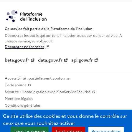
Ce service fait partie de la Plateforme de l’inclusion
Découvrez les outils qui portent l'inclusion au
coeur de leur service. A
chaque service, son objectif.
Découvrez nos services
beta.gouv.fr
data.gouv.fr
api.gouv.fr
Accessibilité : partiellement conforme
Code source
Sécurité : Homologation avec MonServiceSécurisé
Mentions légales
Conditions générales
Confidentialité
Ce site utilise des cookies et vous donne le contrôle sur
Statistiques, lexiques et indicateurs
ceux que vous souhaitez activer
Sauf mention contraire, tous les contenus de ce site sont sous licence
Tout accepter
Tout refuser
Personnaliser
etalab-2.0