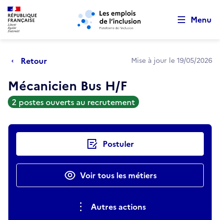
Retour au début de la page
Panneau de gestion des cookies
Aller au menu principal
Aller au contenu principal
Menu
Retour
Mise à jour le 19/05/2026
Mécanicien Bus H/F
2 postes ouverts au recrutement
Actions rapides
Postuler
Voir tous les métiers
Autres actions