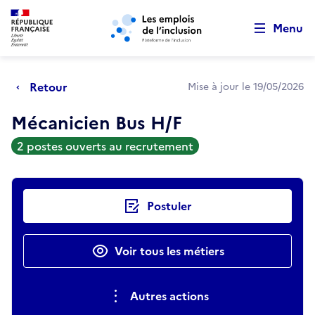
Retour au début de la page
Panneau de gestion des cookies
Aller au menu principal
Aller au contenu principal
Menu
Retour
Mise à jour le 19/05/2026
Mécanicien Bus H/F
2 postes ouverts au recrutement
Actions rapides
Postuler
Voir tous les métiers
Autres actions