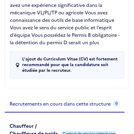
avez une expérience significative dans la
mécanique VL/PL/TP ou agricole Vous avez
connaissance des outils de base informatique
Vous avez le sens du service public et l’esprit
d’équipe Vous possédez le Permis B obligatoire -
la détention du permis D serait un plus
L'ajout du Curriculum Vitae (CV) est fortement
recommandé pour que la candidature soit
étudiée par le recruteur.
Recrutements de la structure
slide
1
of 1
Recrutements en cours dans cette structure
9
Chauffeur /
Chauffeuse de poids
Contrat de mission intérimaire