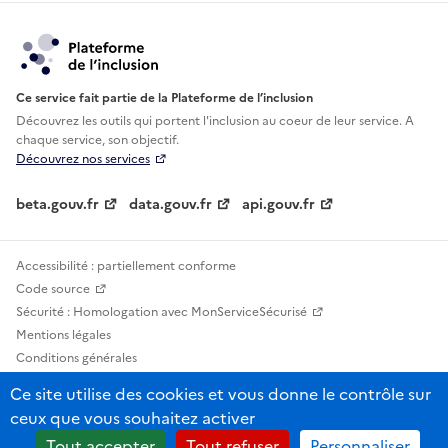
Ce service fait partie de la Plateforme de l’inclusion
Découvrez les outils qui portent l'inclusion au
coeur de leur service. A
chaque service, son objectif.
Découvrez nos services
beta.gouv.fr
data.gouv.fr
api.gouv.fr
Accessibilité : partiellement conforme
Code source
Sécurité : Homologation avec MonServiceSécurisé
Mentions légales
Conditions générales
Confidentialité
Ce site utilise des cookies et vous donne le contrôle sur
Statistiques, lexiques et indicateurs
ceux que vous souhaitez activer
Sauf mention contraire, tous les contenus de ce site sont sous licence
Tout accepter
Tout refuser
Personnaliser
etalab-2.0