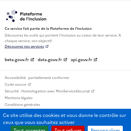
Ce service fait partie de la Plateforme de l’inclusion
Découvrez les outils qui portent l'inclusion au
coeur de leur service. A
chaque service, son objectif.
Découvrez nos services
beta.gouv.fr
data.gouv.fr
api.gouv.fr
Accessibilité : partiellement conforme
Code source
Sécurité : Homologation avec MonServiceSécurisé
Mentions légales
Conditions générales
Confidentialité
Ce site utilise des cookies et vous donne le contrôle sur
Statistiques, lexiques et indicateurs
ceux que vous souhaitez activer
Sauf mention contraire, tous les contenus de ce site sont sous licence
Tout accepter
Tout refuser
Personnaliser
etalab-2.0