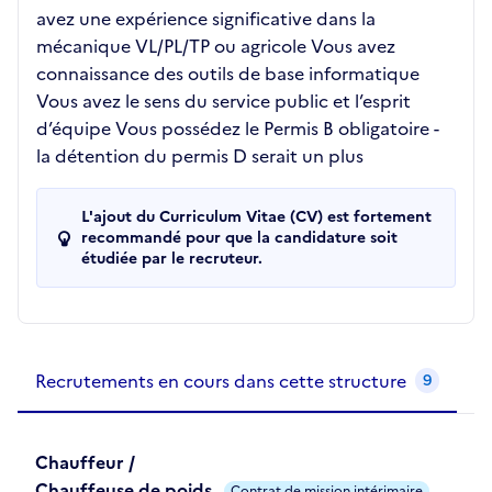
avez une expérience significative dans la
mécanique VL/PL/TP ou agricole Vous avez
connaissance des outils de base informatique
Vous avez le sens du service public et l’esprit
d’équipe Vous possédez le Permis B obligatoire -
la détention du permis D serait un plus
L'ajout du Curriculum Vitae (CV) est fortement
recommandé pour que la candidature soit
étudiée par le recruteur.
Recrutements de la structure
slide
1
of 1
Recrutements en cours dans cette structure
9
Chauffeur /
Chauffeuse de poids
Contrat de mission intérimaire