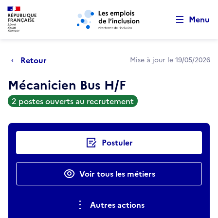
Retour au début de la page
Panneau de gestion des cookies
Aller au menu principal
Aller au contenu principal
Menu
Retour
Mise à jour le 19/05/2026
Mécanicien Bus H/F
2 postes ouverts au recrutement
Actions rapides
Postuler
Voir tous les métiers
Autres actions