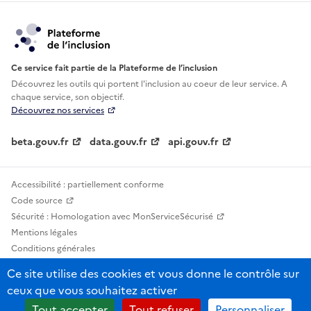
Ce service fait partie de la Plateforme de l’inclusion
Découvrez les outils qui portent l'inclusion au
coeur de leur service. A
chaque service, son objectif.
Découvrez nos services
beta.gouv.fr
data.gouv.fr
api.gouv.fr
Accessibilité : partiellement conforme
Code source
Sécurité : Homologation avec MonServiceSécurisé
Mentions légales
Conditions générales
Confidentialité
Ce site utilise des cookies et vous donne le contrôle sur
Statistiques, lexiques et indicateurs
ceux que vous souhaitez activer
Sauf mention contraire, tous les contenus de ce site sont sous licence
Tout accepter
Tout refuser
Personnaliser
etalab-2.0