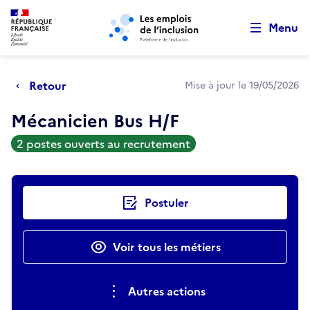
Retour au début de la page
Panneau de gestion des cookies
Aller au menu principal
Aller au contenu principal
Menu
Retour
Mise à jour le 19/05/2026
Mécanicien Bus H/F
2 postes ouverts au recrutement
Actions rapides
Postuler
Voir tous les métiers
Autres actions