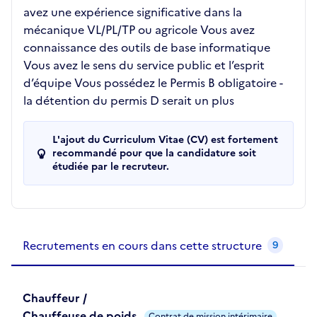
avez une expérience significative dans la
mécanique VL/PL/TP ou agricole Vous avez
connaissance des outils de base informatique
Vous avez le sens du service public et l’esprit
d’équipe Vous possédez le Permis B obligatoire -
la détention du permis D serait un plus
L'ajout du Curriculum Vitae (CV) est fortement
recommandé pour que la candidature soit
étudiée par le recruteur.
Recrutements de la structure
slide
1
of 1
Recrutements en cours dans cette structure
9
Chauffeur /
Chauffeuse de poids
Contrat de mission intérimaire