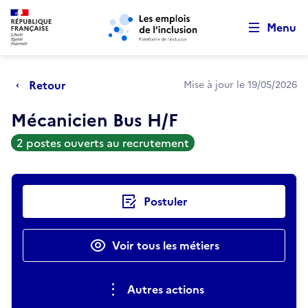
Retour au début de la page
Panneau de gestion des cookies
Aller au menu principal
Aller au contenu principal
Menu
Retour
Mise à jour le 19/05/2026
Mécanicien Bus H/F
2 postes ouverts au recrutement
Actions rapides
Postuler
Voir tous les métiers
Autres actions