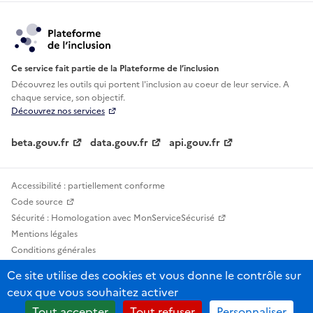
Ce service fait partie de la Plateforme de l’inclusion
Découvrez les outils qui portent l'inclusion au
coeur de leur service. A
chaque service, son objectif.
Découvrez nos services
beta.gouv.fr
data.gouv.fr
api.gouv.fr
Accessibilité : partiellement conforme
Code source
Sécurité : Homologation avec MonServiceSécurisé
Mentions légales
Conditions générales
Confidentialité
Ce site utilise des cookies et vous donne le contrôle sur
Statistiques, lexiques et indicateurs
ceux que vous souhaitez activer
Sauf mention contraire, tous les contenus de ce site sont sous licence
Tout accepter
Tout refuser
Personnaliser
etalab-2.0