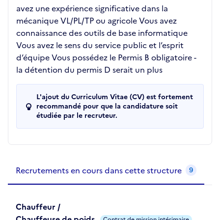
avez une expérience significative dans la
mécanique VL/PL/TP ou agricole Vous avez
connaissance des outils de base informatique
Vous avez le sens du service public et l’esprit
d’équipe Vous possédez le Permis B obligatoire -
la détention du permis D serait un plus
L'ajout du Curriculum Vitae (CV) est fortement
recommandé pour que la candidature soit
étudiée par le recruteur.
Recrutements de la structure
slide
1
of 1
Recrutements en cours dans cette structure
9
Chauffeur /
Chauffeuse de poids
Contrat de mission intérimaire