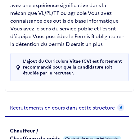
avez une expérience significative dans la
mécanique VL/PL/TP ou agricole Vous avez
connaissance des outils de base informatique
Vous avez le sens du service public et l’esprit
d’équipe Vous possédez le Permis B obligatoire -
la détention du permis D serait un plus
L'ajout du Curriculum Vitae (CV) est fortement
recommandé pour que la candidature soit
étudiée par le recruteur.
Recrutements de la structure
slide
1
of 1
Recrutements en cours dans cette structure
9
Chauffeur /
Chauffeuse de poids
Contrat de mission intérimaire