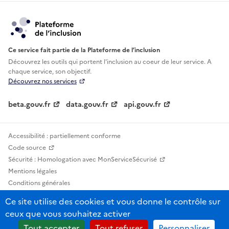
Ce service fait partie de la Plateforme de l’inclusion
Découvrez les outils qui portent l'inclusion au
coeur de leur service. A
chaque service, son objectif.
Découvrez nos services
beta.gouv.fr
data.gouv.fr
api.gouv.fr
Accessibilité : partiellement conforme
Code source
Sécurité : Homologation avec MonServiceSécurisé
Mentions légales
Conditions générales
Confidentialité
Ce site utilise des cookies et vous donne le contrôle sur
Statistiques, lexiques et indicateurs
ceux que vous souhaitez activer
Sauf mention contraire, tous les contenus de ce site sont sous licence
Tout accepter
Tout refuser
Personnaliser
etalab-2.0