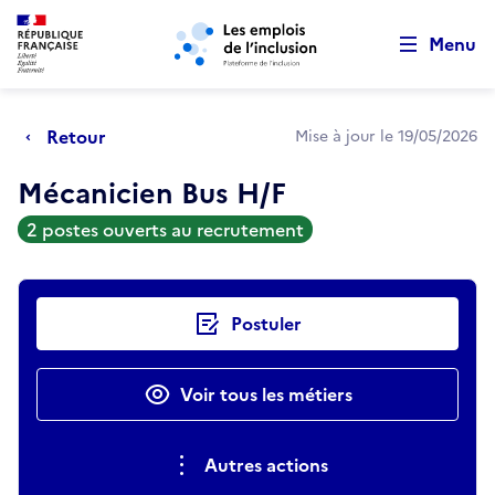
Retour au début de la page
Panneau de gestion des cookies
Aller au menu principal
Aller au contenu principal
Menu
Retour
Mise à jour le 19/05/2026
Mécanicien Bus H/F
2 postes ouverts au recrutement
Actions rapides
Postuler
Voir tous les métiers
Autres actions