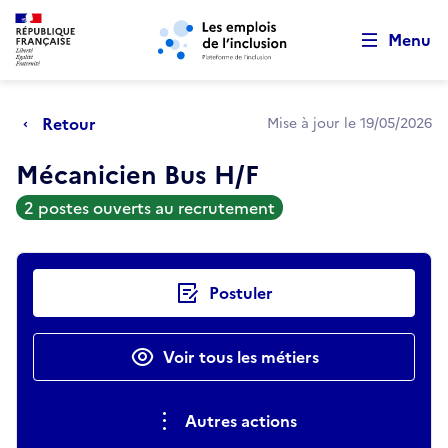
Retour au début de la page
Panneau de gestion des cookies
Aller au menu principal
Aller au contenu principal
Menu
Retour
Mise à jour le 19/05/2026
Mécanicien Bus H/F
2 postes ouverts au recrutement
Actions rapides
Postuler
Voir tous les métiers
Autres actions