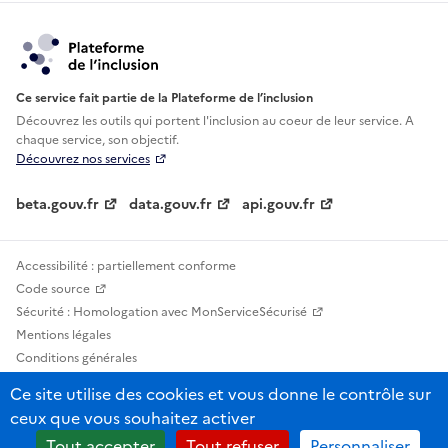
Ce service fait partie de la Plateforme de l’inclusion
Découvrez les outils qui portent l'inclusion au
coeur de leur service. A
chaque service, son objectif.
Découvrez nos services
beta.gouv.fr
data.gouv.fr
api.gouv.fr
Accessibilité : partiellement conforme
Code source
Sécurité : Homologation avec MonServiceSécurisé
Mentions légales
Conditions générales
Confidentialité
Ce site utilise des cookies et vous donne le contrôle sur
Statistiques, lexiques et indicateurs
ceux que vous souhaitez activer
Sauf mention contraire, tous les contenus de ce site sont sous licence
Tout accepter
Tout refuser
Personnaliser
etalab-2.0