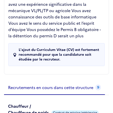
avez une expérience significative dans la
mécanique VL/PL/TP ou agricole Vous avez
connaissance des outils de base informatique
Vous avez le sens du service public et l’esprit
d’équipe Vous possédez le Permis B obligatoire -
la détention du permis D serait un plus
L'ajout du Curriculum Vitae (CV) est fortement
recommandé pour que la candidature soit
étudiée par le recruteur.
Recrutements de la structure
slide
1
of 1
Recrutements en cours dans cette structure
9
Chauffeur /
Chauffeuse de poids
Contrat de mission intérimaire