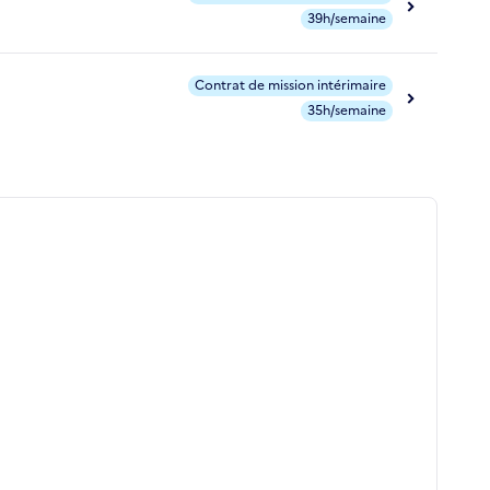
39h/semaine
Contrat de mission intérimaire
35h/semaine