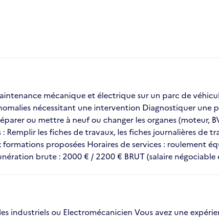
aintenance mécanique et électrique sur un parc de véhicul
les anomalies nécessitant une intervention Diagnostiquer un
parer ou mettre à neuf ou changer les organes (moteur, BV)
emplir les fiches de travaux, les fiches journalières de trav
x formations proposées Horaires de services : roulement éq
unération brute : 2000 € / 2200 € BRUT (salaire négociable
s industriels ou Electromécanicien Vous avez une expérien