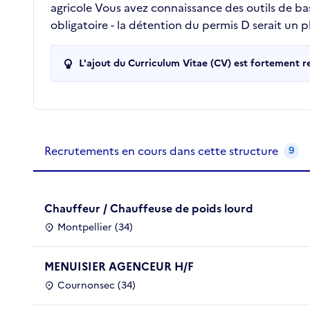
agricole Vous avez connaissance des outils de bas
obligatoire - la détention du permis D serait un p
L'ajout du Curriculum Vitae (CV) est fortement 
Recrutements de la structure
slide
1
of 1
Recrutements en cours dans cette structure
9
Chauffeur / Chauffeuse de poids lourd
Montpellier (34)
MENUISIER AGENCEUR H/F
Cournonsec (34)