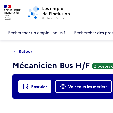
Retour au début de la page
Panneau de gestion des cookies
Aller au menu principal
Aller au contenu principal
Rechercher un emploi inclusif
Rechercher des pres
Retour
Mécanicien Bus H/F
2 postes 
Actions rapides
Postuler
Voir tous les métiers