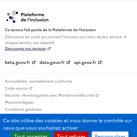
Ce service fait partie de la Plateforme de l’inclusion
Découvrez les outils qui portent l'inclusion au
coeur de leur service. A
chaque service, son objectif.
Découvrez nos services
beta.gouv.fr
data.gouv.fr
api.gouv.fr
Accessibilité : partiellement conforme
Code source
Sécurité : Homologation avec MonServiceSécurisé
Mentions légales
Conditions générales
Confidentialité
Ce site utilise des cookies et vous donne le contrôle sur
Statistiques, lexiques et indicateurs
ceux que vous souhaitez activer
Sauf mention contraire, tous les contenus de ce site sont sous licence
Tout accepter
Tout refuser
Personnaliser
etalab-2.0