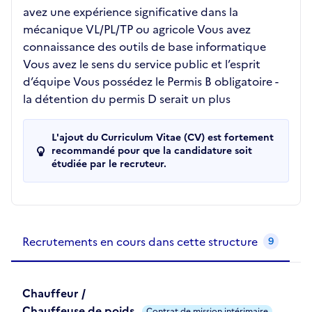
avez une expérience significative dans la
mécanique VL/PL/TP ou agricole Vous avez
connaissance des outils de base informatique
Vous avez le sens du service public et l’esprit
d’équipe Vous possédez le Permis B obligatoire -
la détention du permis D serait un plus
L'ajout du Curriculum Vitae (CV) est fortement
recommandé pour que la candidature soit
étudiée par le recruteur.
Recrutements de la structure
slide
1
of 1
Recrutements en cours dans cette structure
9
Chauffeur /
Chauffeuse de poids
Contrat de mission intérimaire