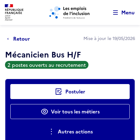
Retour au début de la page
Panneau de gestion des cookies
Aller au menu principal
Aller au contenu principal
Menu
Retour
Mise à jour le 19/05/2026
Mécanicien Bus H/F
2 postes ouverts au recrutement
Actions rapides
Postuler
Voir tous les métiers
Autres actions