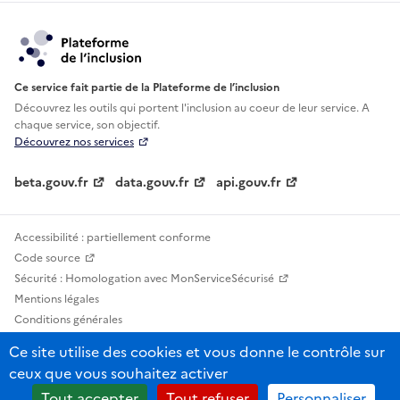
Ce service fait partie de la Plateforme de l’inclusion
Découvrez les outils qui portent l'inclusion au
coeur de leur service. A
chaque service, son objectif.
Découvrez nos services
beta.gouv.fr
data.gouv.fr
api.gouv.fr
Accessibilité : partiellement conforme
Code source
Sécurité : Homologation avec MonServiceSécurisé
Mentions légales
Conditions générales
Confidentialité
Ce site utilise des cookies et vous donne le contrôle sur
Statistiques, lexiques et indicateurs
ceux que vous souhaitez activer
Sauf mention contraire, tous les contenus de ce site sont sous licence
Tout accepter
Tout refuser
Personnaliser
etalab-2.0