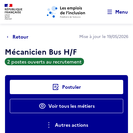
Retour au début de la page
Panneau de gestion des cookies
Aller au menu principal
Aller au contenu principal
Menu
Retour
Mise à jour le 19/05/2026
Mécanicien Bus H/F
2 postes ouverts au recrutement
Actions rapides
Postuler
Voir tous les métiers
Autres actions