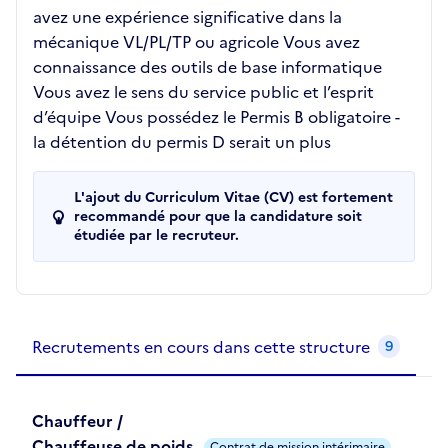
avez une expérience significative dans la
mécanique VL/PL/TP ou agricole Vous avez
connaissance des outils de base informatique
Vous avez le sens du service public et l’esprit
d’équipe Vous possédez le Permis B obligatoire -
la détention du permis D serait un plus
L'ajout du Curriculum Vitae (CV) est fortement
recommandé pour que la candidature soit
étudiée par le recruteur.
Recrutements de la structure
slide
1
of 1
Recrutements en cours dans cette structure
9
Chauffeur /
Chauffeuse de poids
Contrat de mission intérimaire