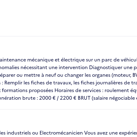
aintenance mécanique et électrique sur un parc de véhicul
les anomalies nécessitant une intervention Diagnostiquer un
parer ou mettre à neuf ou changer les organes (moteur, BV)
emplir les fiches de travaux, les fiches journalières de trav
x formations proposées Horaires de services : roulement éq
unération brute : 2000 € / 2200 € BRUT (salaire négociable
s industriels ou Electromécanicien Vous avez une expérien