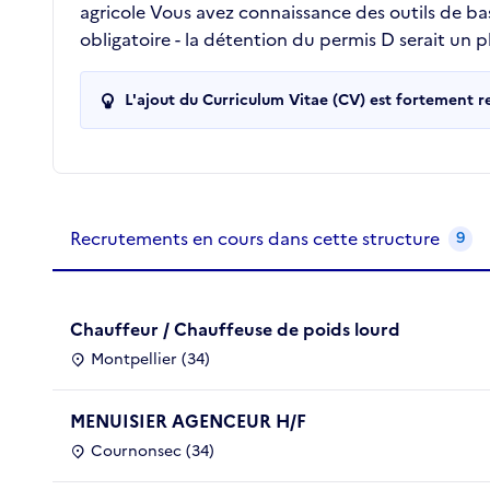
agricole Vous avez connaissance des outils de bas
obligatoire - la détention du permis D serait un p
L'ajout du Curriculum Vitae (CV) est fortement 
Recrutements de la structure
slide
1
of 1
Recrutements en cours dans cette structure
9
Chauffeur / Chauffeuse de poids lourd
Montpellier (34)
MENUISIER AGENCEUR H/F
Cournonsec (34)