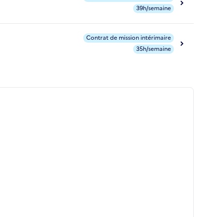
39h/semaine
Contrat de mission intérimaire
35h/semaine