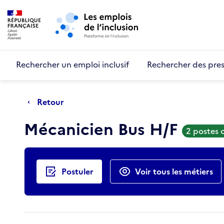
Retour au début de la page
Panneau de gestion des cookies
Aller au menu principal
Aller au contenu principal
Rechercher un emploi inclusif
Rechercher des pres
Retour
Mécanicien Bus H/F
2 postes 
Actions rapides
Postuler
Voir tous les métiers