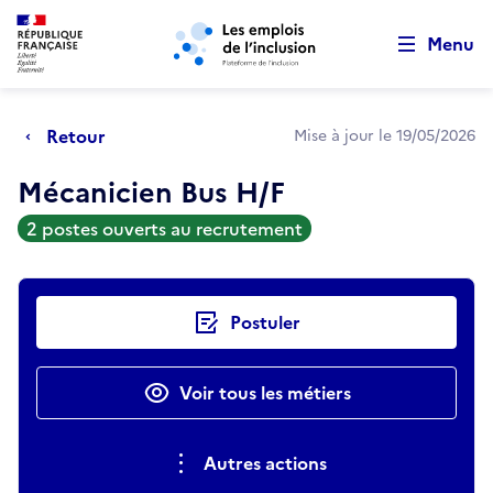
Retour au début de la page
Panneau de gestion des cookies
Aller au menu principal
Aller au contenu principal
Menu
Retour
Mise à jour le 19/05/2026
Mécanicien Bus H/F
2 postes ouverts au recrutement
Actions rapides
Postuler
Voir tous les métiers
Autres actions