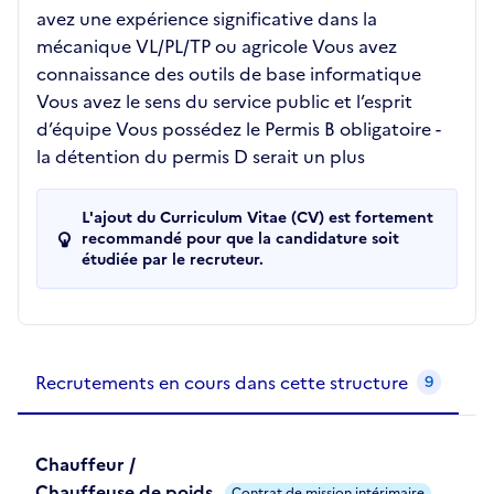
avez une expérience significative dans la
mécanique VL/PL/TP ou agricole Vous avez
connaissance des outils de base informatique
Vous avez le sens du service public et l’esprit
d’équipe Vous possédez le Permis B obligatoire -
la détention du permis D serait un plus
L'ajout du Curriculum Vitae (CV) est fortement
recommandé pour que la candidature soit
étudiée par le recruteur.
Recrutements de la structure
slide
1
of 1
Recrutements en cours dans cette structure
9
Chauffeur /
Chauffeuse de poids
Contrat de mission intérimaire