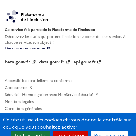
Ce service fait partie de la Plateforme de l’inclusion
Découvrez les outils qui portent l'inclusion au
coeur de leur service. A
chaque service, son objectif.
Découvrez nos services
beta.gouv.fr
data.gouv.fr
api.gouv.fr
Accessibilité : partiellement conforme
Code source
Sécurité : Homologation avec MonServiceSécurisé
Mentions légales
Conditions générales
Confidentialité
Ce site utilise des cookies et vous donne le contrôle sur
Statistiques, lexiques et indicateurs
ceux que vous souhaitez activer
Sauf mention contraire, tous les contenus de ce site sont sous licence
Tout accepter
Tout refuser
Personnaliser
etalab-2.0