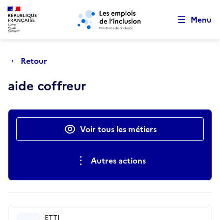
Retour au début de la page
Panneau de gestion des cookies
Aller au menu principal
Aller au contenu principal
Menu
Retour
aide coffreur
Actions rapides
Voir tous les métiers
Autres actions
ETTI