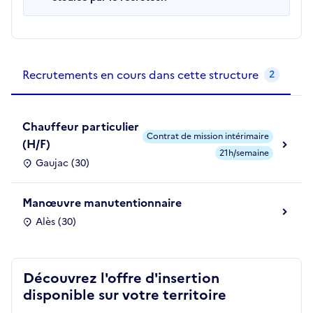
Recrutements de la structure
slide
1
of 1
Recrutements en cours dans cette structure
2
Chauffeur particulier
Contrat de mission intérimaire
(H/F)
21h/semaine
Gaujac (30)
Manœuvre manutentionnaire
Alès (30)
Découvrez l'offre d'insertion
disponible sur votre territoire