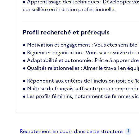
● Apprentissage des techniques : Développer vos
conseillère en insertion professionnelle.
Profil recherché et prérequis
● Motivation et engagement : Vous êtes sensible à
● Rigueur et organisation : Vous savez suivre des 
● Adaptabilité et autonomie : Prêt.e à apprendre,
● Qualités relationnelles : Aimer le travail en éq
● Répondant aux critères de l'inclusion (soit de 1
● Maîtrise du français suffisante pour comprendr
● Les profils féminins, notamment de femmes vic
Recrutements de la structure
slide
1
of 1
Recrutement en cours dans cette structure
1