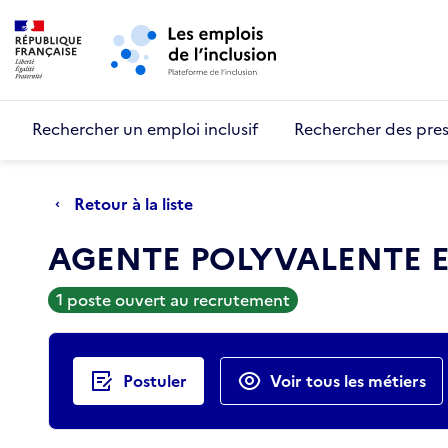
Retour au début de la page
Panneau de gestion des cookies
Aller au menu principal
Aller au contenu principal
Rechercher un emploi inclusif
Rechercher des pres
Retour à la liste
AGENTE POLYVALENTE EN
1 poste ouvert au recrutement
Actions rapides
Postuler
Voir tous les métiers