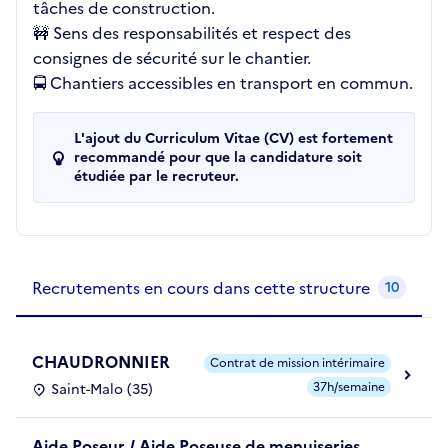
tâches de construction.
🚧 Sens des responsabilités et respect des
consignes de sécurité sur le chantier.
🚍 Chantiers accessibles en transport en commun.
L'ajout du Curriculum Vitae (CV) est fortement
recommandé pour que la candidature soit
étudiée par le recruteur.
Recrutements de la structure
slide
1
of 1
Recrutements en cours dans cette structure
10
CHAUDRONNIER
Contrat de mission intérimaire
37h/semaine
Saint-Malo (35)
Aide Poseur / Aide Poseuse de menuiseries