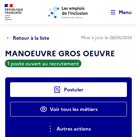
Retour au début de la page
Panneau de gestion des cookies
Aller au menu principal
Aller au contenu principal
Menu
Retour à la liste
Mise à jour le 28/05/2026
MANOEUVRE GROS OEUVRE
1 poste ouvert au recrutement
Actions rapides
Postuler
Voir tous les métiers
Autres actions