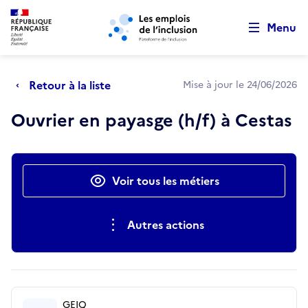
Retour au début de la page
Panneau de gestion des cookies
Aller au menu principal
Aller au contenu principal
Menu
Retour à la liste
Mise à jour le 24/06/2026
Ouvrier en payasge (h/f) à Cestas
Actions rapides
Voir tous les métiers
Autres actions
GEIQ