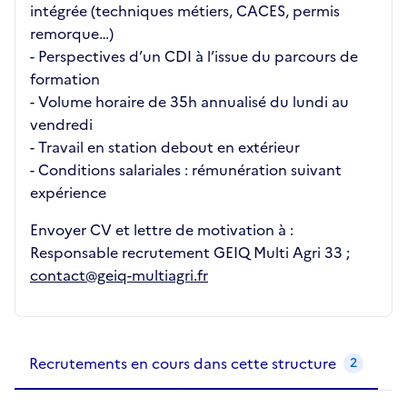
intégrée (techniques métiers, CACES, permis
remorque…)
- Perspectives d’un CDI à l’issue du parcours de
formation
- Volume horaire de 35h annualisé du lundi au
vendredi
- Travail en station debout en extérieur
- Conditions salariales : rémunération suivant
expérience
Envoyer CV et lettre de motivation à :
Responsable recrutement GEIQ Multi Agri 33 ;
contact@geiq-multiagri.fr
Recrutements de la structure
slide
1
of 1
Recrutements en cours dans cette structure
2