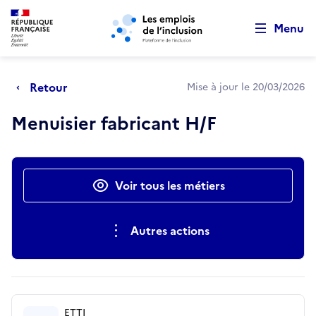
Retour au début de la page
Panneau de gestion des cookies
Aller au menu principal
Aller au contenu principal
Menu
Retour
Mise à jour le 20/03/2026
Menuisier fabricant H/F
Actions rapides
Voir tous les métiers
Autres actions
ETTI