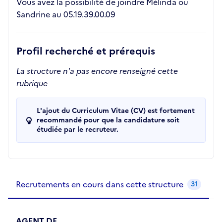
Vous avez la possibilité de joindre Mélinda ou
Sandrine au 05.19.39.00.09
Profil recherché et prérequis
La structure n'a pas encore renseigné cette
rubrique
L'ajout du Curriculum Vitae (CV) est fortement
recommandé pour que la candidature soit
étudiée par le recruteur.
Recrutements de la structure
slide
1
of 1
Recrutements en cours dans cette structure
31
AGENT DE