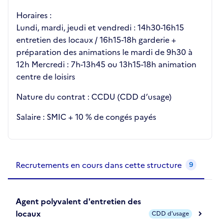
Horaires :
Lundi, mardi, jeudi et vendredi : 14h30-16h15
entretien des locaux / 16h15-18h garderie +
préparation des animations le mardi de 9h30 à
12h Mercredi : 7h-13h45 ou 13h15-18h animation
centre de loisirs
Nature du contrat : CCDU (CDD d’usage)
Salaire : SMIC + 10 % de congés payés
Recrutements de la structure
slide
1
of 1
Recrutements en cours dans cette structure
9
Agent polyvalent d'entretien des
locaux
CDD d'usage