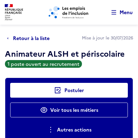
Retour au début de la page
Panneau de gestion des cookies
Aller au menu principal
Aller au contenu principal
Menu
Retour à la liste
Mise à jour le 30/07/2026
Animateur ALSH et périscolaire
1 poste ouvert au recrutement
Actions rapides
Postuler
Voir tous les métiers
Autres actions