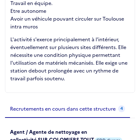
Travail en équipe.
Etre autonome
Avoir un véhicule pouvant circuler sur Toulouse
intra muros
L'activité s'exerce principalement à l'intérieur,
éventuellement sur plusieurs sites différents. Elle
nécessite une condition physique permettant
l'utilisation de matériels mécanisés. Elle exige une
station debout prolongée avec un rythme de
travail parfois soutenu.
Recrutements de la structure
slide
1
of 1
Recrutements en cours dans cette structure
4
Agent / Agente de nettoyage en
collectivité SUR COLOMIERS TOUT