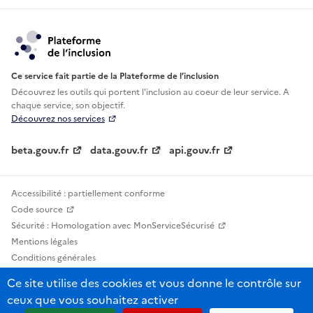
Ce service fait partie de la Plateforme de l’inclusion
Découvrez les outils qui portent l'inclusion au
coeur de leur service. A
chaque service, son objectif.
Découvrez nos services
beta.gouv.fr
data.gouv.fr
api.gouv.fr
Accessibilité : partiellement conforme
Code source
Sécurité : Homologation avec MonServiceSécurisé
Mentions légales
Conditions générales
Confidentialité
Ce site utilise des cookies et vous donne le contrôle sur
Statistiques, lexiques et indicateurs
ceux que vous souhaitez activer
Sauf mention contraire, tous les contenus de ce site sont sous licence