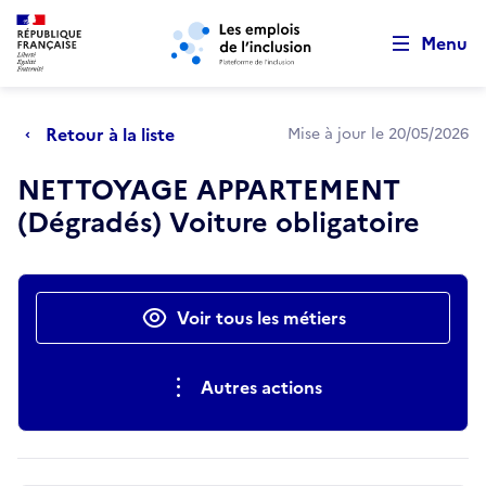
Retour au début de la page
Panneau de gestion des cookies
Aller au menu principal
Aller au contenu principal
Menu
Retour à la liste
Mise à jour le 20/05/2026
NETTOYAGE APPARTEMENT
(Dégradés) Voiture obligatoire
Actions rapides
Voir tous les métiers
Autres actions