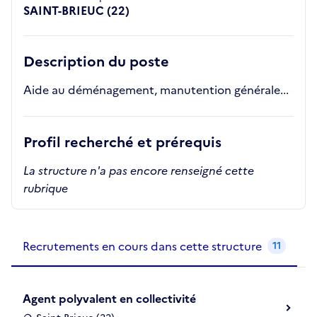
SAINT-BRIEUC (22)
Description du poste
Aide au déménagement, manutention générale...
Profil recherché et prérequis
La structure n'a pas encore renseigné cette
rubrique
Recrutements de la structure
slide
1
of 1
Recrutements en cours dans cette structure
11
Agent polyvalent en collectivité