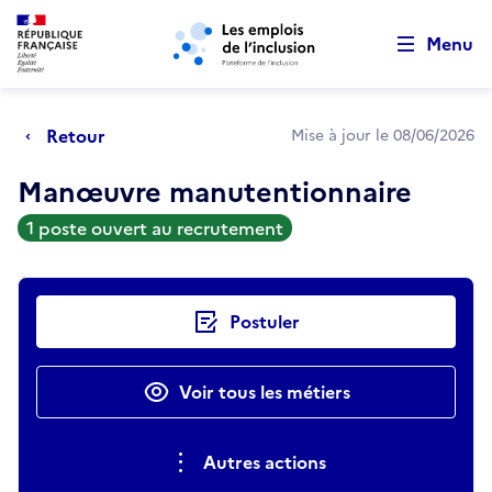
Retour au début de la page
Panneau de gestion des cookies
Aller au menu principal
Aller au contenu principal
Menu
Retour
Mise à jour le 08/06/2026
Manœuvre manutentionnaire
1 poste ouvert au recrutement
Actions rapides
Postuler
Voir tous les métiers
Autres actions