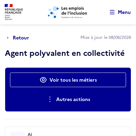
Retour au début de la page
Panneau de gestion des cookies
Aller au menu principal
Aller au contenu principal
Menu
Retour
Mise à jour le 08/06/2026
Agent polyvalent en collectivité
Actions rapides
Voir tous les métiers
Autres actions
AI