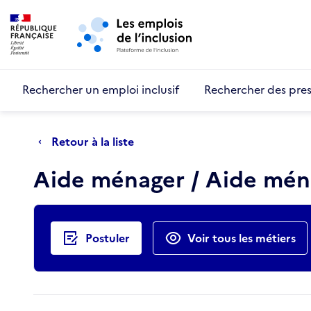
Retour au début de la page
Panneau de gestion des cookies
Aller au menu principal
Aller au contenu principal
Rechercher un emploi inclusif
Rechercher des pres
Retour à la liste
Aide ménager / Aide mén
Actions rapides
Postuler
Voir tous les métiers