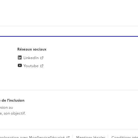
Réseaux sociaux
LinkedIn
Youtube
 de l’inclusion
usion au
, son objectif.
mologation avec MonServiceSécurisé
Mentions légales
Conditions gén