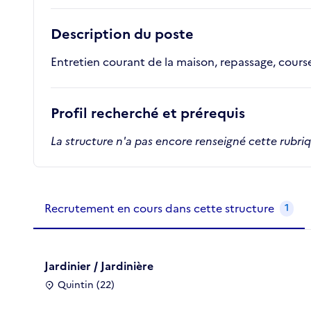
Description du poste
Entretien courant de la maison, repassage, course
Profil recherché et prérequis
La structure n'a pas encore renseigné cette rubri
Recrutements de la structure
slide
1
of 1
Recrutement en cours dans cette structure
1
Jardinier / Jardinière
Quintin (22)