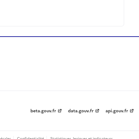
beta.gouv.fr
data.gouv.fr
api.gouv.fr
érales
Confidentialité
Statistiques, lexiques et indicateurs