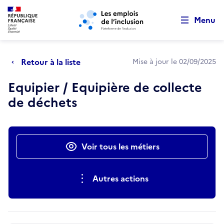
Retour au début de la page
Panneau de gestion des cookies
Aller au menu principal
Aller au contenu principal
Menu
Retour à la liste
Mise à jour le 02/09/2025
Equipier / Equipière de collecte
de déchets
Actions rapides
Voir tous les métiers
Autres actions