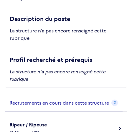
Description du poste
La structure n’a pas encore renseigné cette
rubrique
Profil recherché et prérequis
La structure n'a pas encore renseigné cette
rubrique
Recrutements de la structure
slide
1
of 1
Recrutements en cours dans cette structure
2
Ripeur / Ripeuse