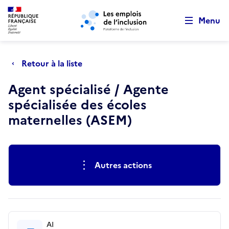
Retour au début de la page
Panneau de gestion des cookies
Aller au menu principal
Aller au contenu principal
Menu
Retour à la liste
Agent spécialisé / Agente
spécialisée des écoles
maternelles (ASEM)
Actions rapides
Autres actions
AI