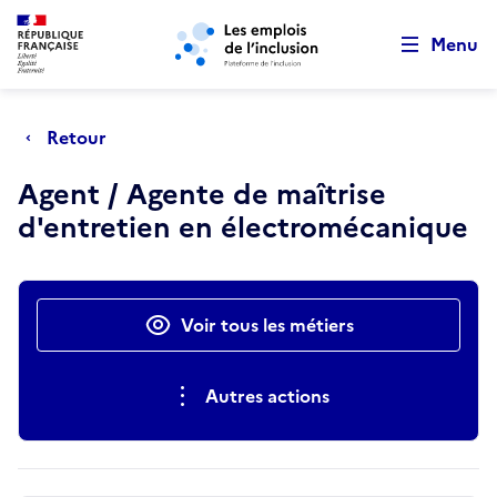
Retour au début de la page
Panneau de gestion des cookies
Aller au menu principal
Aller au contenu principal
Menu
Retour
Agent / Agente de maîtrise
d'entretien en électromécanique
Actions rapides
Voir tous les métiers
Autres actions