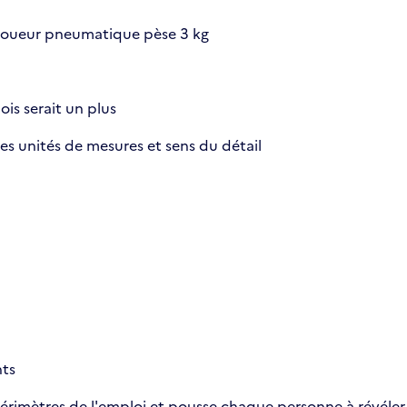
e cloueur pneumatique pèse 3 kg
is serait un plus
s unités de mesures et sens du détail
nts
érimètres de l'emploi et pousse chaque personne à révéler s