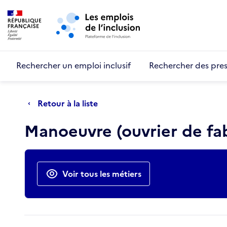
Retour au début de la page
Panneau de gestion des cookies
Aller au menu principal
Aller au contenu principal
Rechercher un emploi inclusif
Rechercher des pres
Retour à la liste
Manoeuvre (ouvrier de fab
Actions rapides
Voir tous les métiers