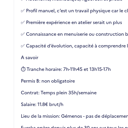
✅ Profil manuel, c’est un travail physique car l
✅ Première expérience en atelier serait un plus
✅ Connaissance en menuiserie ou construction bo
✅ Capacité d’évolution, capacité à comprendre le
A savoir
⏱️ Tranche horaire: 7h-11h45 et 13h15-17h
Permis B: non obligatoire
Contrat: Temps plein 35h/semaine
Salaire: 11.8€ brut/h
Lieu de la mission: Gémenos - pas de déplaceme
Eureka opère depuis plus de 30 ans sur tous les p