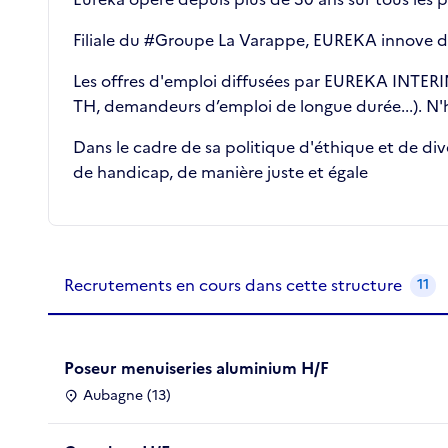
Filiale du #Groupe La Varappe, EUREKA innove de
Les offres d'emploi diffusées par EUREKA INTERIM 
TH, demandeurs d’emploi de longue durée...). N'hé
Dans le cadre de sa politique d'éthique et de div
de handicap, de manière juste et égale
Recrutements de la structure
slide
1
of 1
Recrutements en cours dans cette structure
11
Poseur menuiseries aluminium H/F
Aubagne (13)