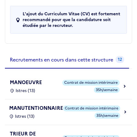
L'ajout du Curriculum Vitae (CV) est fortement
recommandé pour que la candidature soit
étudiée par le recruteur.
Recrutements de la structure
slide
1
of 1
Recrutements en cours dans cette structure
12
MANOEUVRE
Contrat de mission intérimaire
35h/semaine
Istres (13)
MANUTENTIONNAIRE
Contrat de mission intérimaire
35h/semaine
Istres (13)
TRIEUR DE