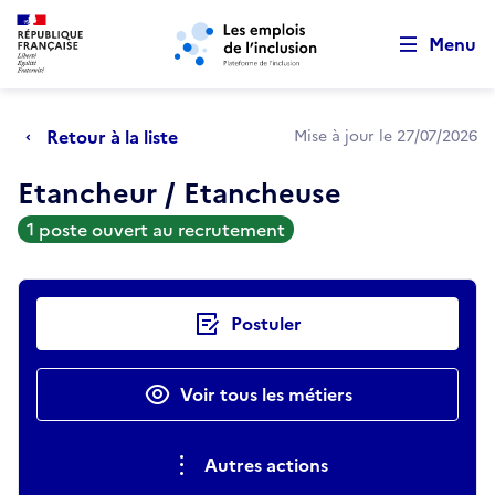
Retour au début de la page
Panneau de gestion des cookies
Aller au menu principal
Aller au contenu principal
Menu
Retour à la liste
Mise à jour le 27/07/2026
Etancheur / Etancheuse
1 poste ouvert au recrutement
Actions rapides
Postuler
Voir tous les métiers
Autres actions