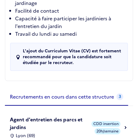
jardinage
Facilité de contact
Capacité à faire participer les jardiniers à
l'entretien du jardin
Travail du lundi au samedi
L'ajout du Curriculum Vitae (CV) est fortement
recommandé pour que la candidature soit
étudiée par le recruteur.
Recrutements de la structure
slide
1
of 1
Recrutements en cours dans cette structure
3
Agent d'entretien des parcs et
CDD insertion
jardins
20h/semaine
Lyon (69)