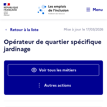
Retour au début de la page
Panneau de gestion des cookies
Aller au menu principal
Aller au contenu principal
Menu
Retour à la liste
Mise à jour le 17/03/2026
Opérateur de quartier spécifique
jardinage
Actions rapides
Voir tous les métiers
Autres actions