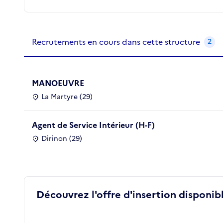
Recrutements de la structure
slide
1
of 1
Recrutements en cours dans cette structure
2
MANOEUVRE
La Martyre (29)
Agent de Service Intérieur (H-F)
Dirinon (29)
Découvrez l'offre d'insertion disponibl