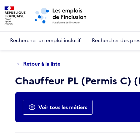
Retour au début de la page
Panneau de gestion des cookies
Aller au menu principal
Aller au contenu principal
Rechercher un emploi inclusif
Rechercher des pres
Retour à la liste
Chauffeur PL (Permis C) (
Actions rapides
Voir tous les métiers