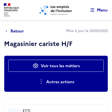
Retour au début de la page
Panneau de gestion des cookies
Aller au menu principal
Aller au contenu principal
Menu
Retour
Mise à jour le 20/02/2025
Magasinier cariste H/F
Actions rapides
Voir tous les métiers
Autres actions
ETTI