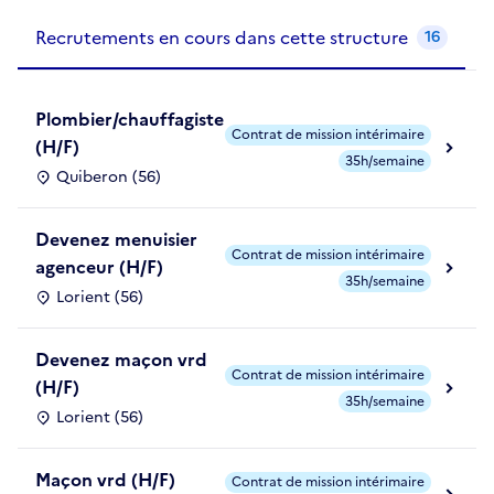
Recrutements de la structure
slide
1
of 1
Recrutements en cours dans cette structure
16
Plombier/chauffagiste
Contrat de mission intérimaire
(H/F)
35h/semaine
Quiberon (56)
Devenez menuisier
Contrat de mission intérimaire
agenceur (H/F)
35h/semaine
Lorient (56)
Devenez maçon vrd
Contrat de mission intérimaire
(H/F)
35h/semaine
Lorient (56)
Maçon vrd (H/F)
Contrat de mission intérimaire