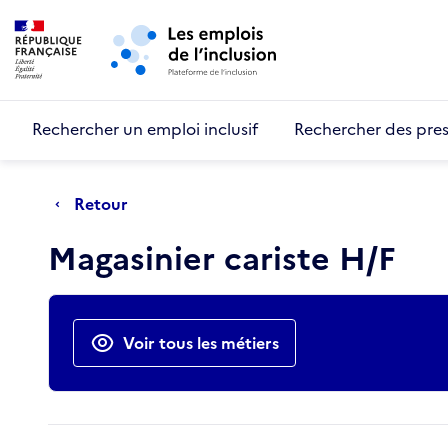
Retour au début de la page
Panneau de gestion des cookies
Aller au menu principal
Aller au contenu principal
Rechercher un emploi inclusif
Rechercher des pres
Retour
Magasinier cariste H/F
Actions rapides
Voir tous les métiers