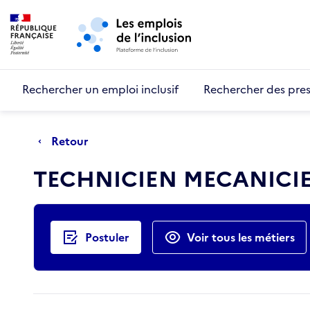
Retour au début de la page
Panneau de gestion des cookies
Aller au menu principal
Aller au contenu principal
Rechercher un emploi inclusif
Rechercher des pres
Retour
TECHNICIEN MECANICI
Actions rapides
Postuler
Voir tous les métiers