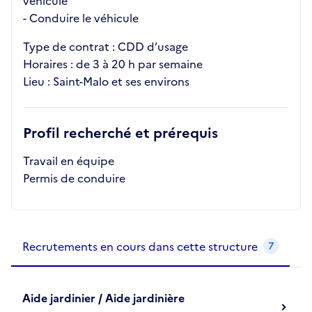
véhicule
- Conduire le véhicule
Type de contrat : CDD d’usage
Horaires : de 3 à 20 h par semaine
Lieu : Saint-Malo et ses environs
Profil recherché et prérequis
Travail en équipe
Permis de conduire
Recrutements de la structure
slide
1
of 1
Recrutements en cours dans cette structure
7
Aide jardinier / Aide jardinière