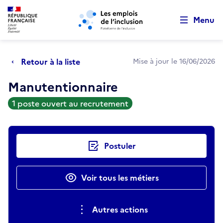
Retour au début de la page
Panneau de gestion des cookies
Aller au menu principal
Aller au contenu principal
Menu
Retour à la liste
Mise à jour le 16/06/2026
Manutentionnaire
1 poste ouvert au recrutement
Actions rapides
Postuler
Voir tous les métiers
Autres actions