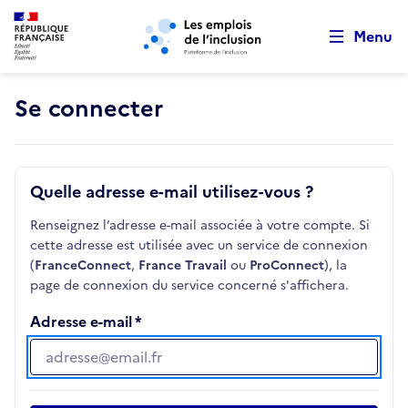
Retour au début de la page
Panneau de gestion des cookies
Aller au menu principal
Aller au contenu principal
Menu
Se connecter
Quelle adresse e-mail utilisez-vous ?
Renseignez l’adresse e-mail associée à votre compte. Si
cette adresse est utilisée avec un service de connexion
(
FranceConnect
,
France Travail
ou
ProConnect
), la
page de connexion du service concerné s'affichera.
Adresse e-mail
Adresse e-mail