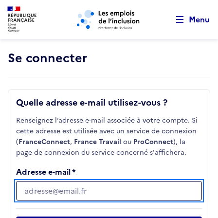
Retour au début de la page
Panneau de gestion des cookies
Aller au menu principal
Aller au contenu principal
Menu
Se connecter
Quelle adresse e-mail utilisez-vous ?
Renseignez l’adresse e-mail associée à votre compte. Si
cette adresse est utilisée avec un service de connexion
(
FranceConnect
,
France Travail
ou
ProConnect
), la
page de connexion du service concerné s'affichera.
Adresse e-mail
Adresse e-mail