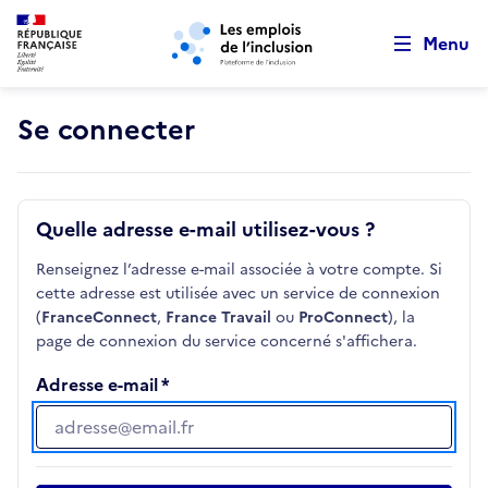
Retour au début de la page
Panneau de gestion des cookies
Aller au menu principal
Aller au contenu principal
Menu
Se connecter
Quelle adresse e-mail utilisez-vous ?
Renseignez l’adresse e-mail associée à votre compte. Si
cette adresse est utilisée avec un service de connexion
(
FranceConnect
,
France Travail
ou
ProConnect
), la
page de connexion du service concerné s'affichera.
Adresse e-mail
Adresse e-mail