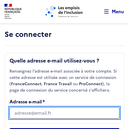
Retour au début de la page
Panneau de gestion des cookies
Aller au menu principal
Aller au contenu principal
Menu
Se connecter
Quelle adresse e-mail utilisez-vous ?
Renseignez l’adresse e-mail associée à votre compte. Si
cette adresse est utilisée avec un service de connexion
(
FranceConnect
,
France Travail
ou
ProConnect
), la
page de connexion du service concerné s'affichera.
Adresse e-mail
Adresse e-mail