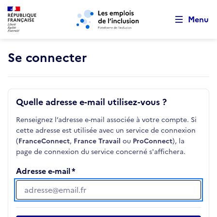
Retour au début de la page
Panneau de gestion des cookies
Aller au menu principal
Aller au contenu principal
Menu
Se connecter
Quelle adresse e-mail utilisez-vous ?
Renseignez l’adresse e-mail associée à votre compte. Si
cette adresse est utilisée avec un service de connexion
(
FranceConnect
,
France Travail
ou
ProConnect
), la
page de connexion du service concerné s'affichera.
Adresse e-mail
Adresse e-mail