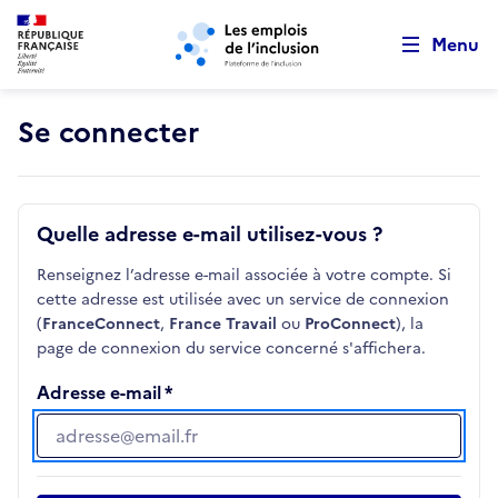
Retour au début de la page
Panneau de gestion des cookies
Aller au menu principal
Aller au contenu principal
Menu
Se connecter
Quelle adresse e-mail utilisez-vous ?
Renseignez l’adresse e-mail associée à votre compte. Si
cette adresse est utilisée avec un service de connexion
(
FranceConnect
,
France Travail
ou
ProConnect
), la
page de connexion du service concerné s'affichera.
Adresse e-mail
Adresse e-mail