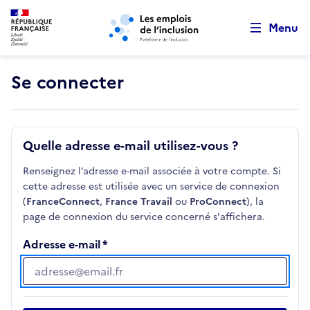
Retour au début de la page
Panneau de gestion des cookies
Aller au menu principal
Aller au contenu principal
Menu
Se connecter
Quelle adresse e-mail utilisez-vous ?
Renseignez l’adresse e-mail associée à votre compte. Si
cette adresse est utilisée avec un service de connexion
(
FranceConnect
,
France Travail
ou
ProConnect
), la
page de connexion du service concerné s'affichera.
Adresse e-mail
Adresse e-mail